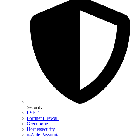
Security
ESET
Fortinet Firewall
Greenbone
Hornetsecurity
n-Able Passportal