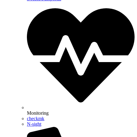
Monitoring
checkmk
N-sight