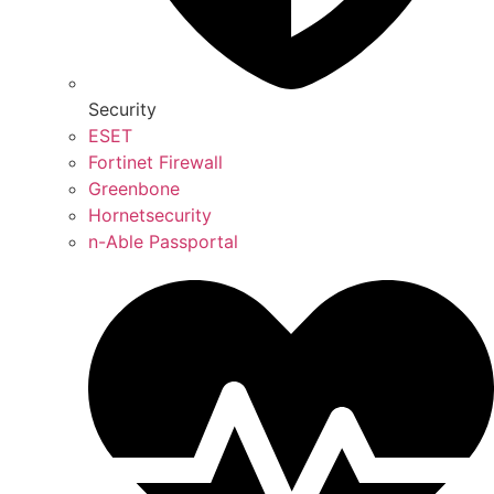
Security
ESET
Fortinet Firewall
Greenbone
Hornetsecurity
n-Able Passportal