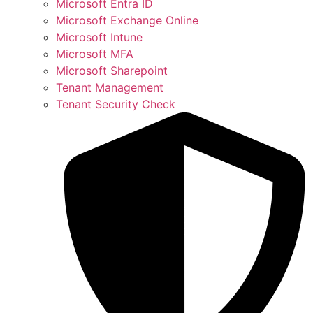
Microsoft Entra ID
Microsoft Exchange Online
Microsoft Intune
Microsoft MFA
Microsoft Sharepoint
Tenant Management
Tenant Security Check