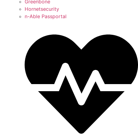
Greenbone
Hornetsecurity
n-Able Passportal